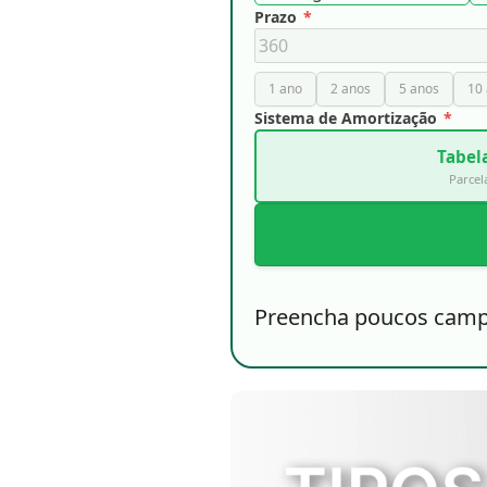
Prazo
*
1 ano
2 anos
5 anos
10
Sistema de Amortização
*
Tabela
Parcela
Preencha poucos campos