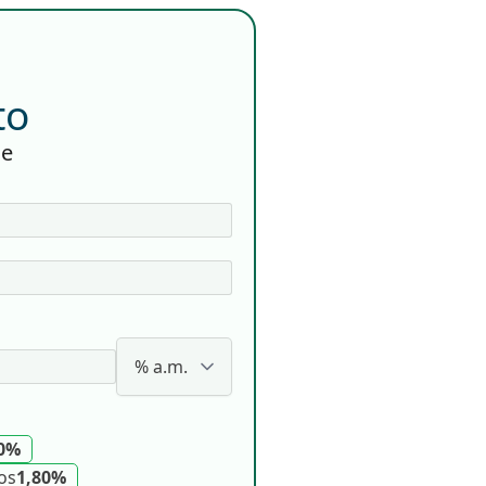
to
ce
50%
os
1,80%