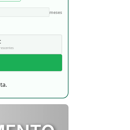
meses
C
rescentes
ta.