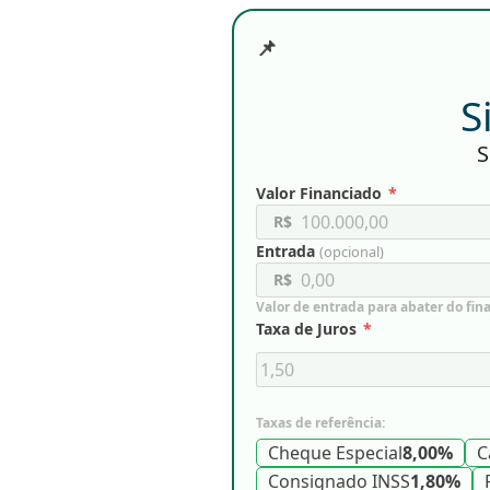
📌
S
S
Valor Financiado
*
R$
Entrada
(opcional)
R$
Valor de entrada para abater do fi
Taxa de Juros
*
Taxas de referência:
Cheque Especial
8,00%
C
Consignado INSS
1,80%