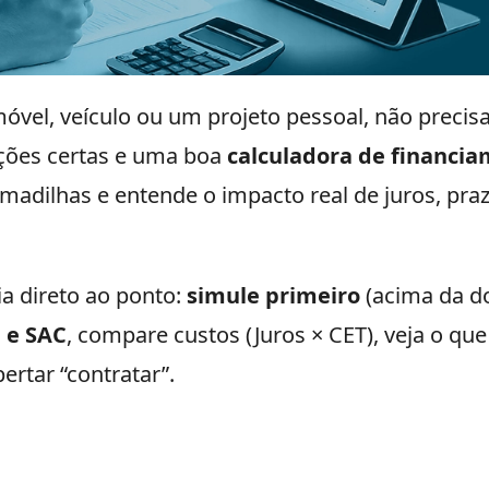
móvel, veículo ou um projeto pessoal, não preci
ções certas e uma boa
calculadora de financi
armadilhas e entende o impacto real de juros, pra
ia direto ao ponto:
simule primeiro
(acima da d
 e SAC
, compare custos (Juros × CET), veja o que
rtar “contratar”.