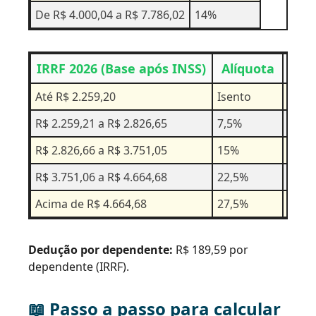
De R$ 4.000,04 a R$ 7.786,02
14%
IRRF 2026 (Base após INSS)
Alíquota
Ded
Até R$ 2.259,20
Isento
–
R$ 2.259,21 a R$ 2.826,65
7,5%
R$ 16
R$ 2.826,66 a R$ 3.751,05
15%
R$ 38
R$ 3.751,06 a R$ 4.664,68
22,5%
R$ 66
Acima de R$ 4.664,68
27,5%
R$ 89
Dedução por dependente:
R$ 189,59 por
dependente (IRRF).
📖 Passo a passo para calcular