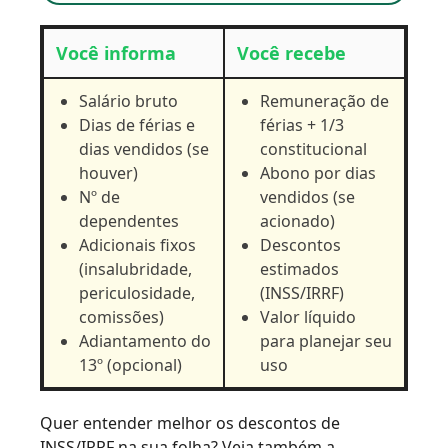
Você informa
Você recebe
Salário bruto
Remuneração de
Dias de férias e
férias + 1/3
dias vendidos (se
constitucional
houver)
Abono por dias
Nº de
vendidos (se
dependentes
acionado)
Adicionais fixos
Descontos
(insalubridade,
estimados
periculosidade,
(INSS/IRRF)
comissões)
Valor líquido
Adiantamento do
para planejar seu
13º (opcional)
uso
Quer entender melhor os descontos de
INSS/IRRF na sua folha? Veja também a