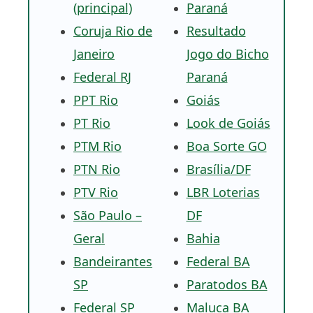
(principal)
Paraná
Coruja Rio de
Resultado
Janeiro
Jogo do Bicho
Federal RJ
Paraná
PPT Rio
Goiás
PT Rio
Look de Goiás
PTM Rio
Boa Sorte GO
PTN Rio
Brasília/DF
PTV Rio
LBR Loterias
São Paulo –
DF
Geral
Bahia
Bandeirantes
Federal BA
SP
Paratodos BA
Federal SP
Maluca BA