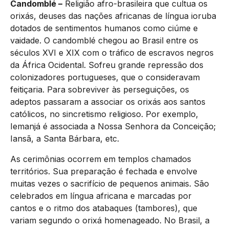
Candomblé –
Religião afro-brasileira que cultua os
orixás, deuses das nações africanas de língua ioruba
dotados de sentimentos humanos como ciúme e
vaidade. O candomblé chegou ao Brasil entre os
séculos XVI e XIX com o tráfico de escravos negros
da África Ocidental. Sofreu grande repressão dos
colonizadores portugueses, que o consideravam
feitiçaria. Para sobreviver às perseguições, os
adeptos passaram a associar os orixás aos santos
católicos, no sincretismo religioso. Por exemplo,
Iemanjá é associada a Nossa Senhora da Conceição;
Iansã, a Santa Bárbara, etc.
As cerimônias ocorrem em templos chamados
territórios. Sua preparação é fechada e envolve
muitas vezes o sacrifício de pequenos animais. São
celebrados em língua africana e marcadas por
cantos e o ritmo dos atabaques (tambores), que
variam segundo o orixá homenageado. No Brasil, a