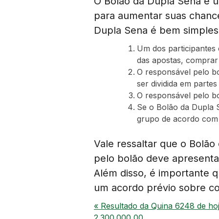
O Bolão da Dupla Sena é u
para aumentar suas chanc
Dupla Sena é bem simples
Um dos participantes 
das apostas, comprar 
O responsável pelo b
ser dividida em partes 
O responsável pelo b
Se o Bolão da Dupla S
grupo de acordo com 
Vale ressaltar que o Bolão
pelo bolão deve apresentar
Além disso, é importante q
um acordo prévio sobre co
« Resultado da Quina 6248 de ho
2.300.000,00