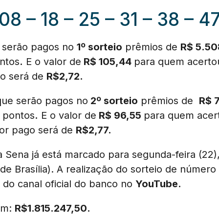
08 – 18 – 25 – 31 – 38 – 4
e serão pagos no
1º sorteio
prêmios de
R$ 5.5
ntos
.
E o valor de
R$ 105,44
para quem acert
go será de
R$2,72.
que serão pagos no
2º sorteio
prêmios de
R$ 
pontos
.
E o valor de
R$ 96,55
para quem ace
lor pago será de
R$2,77.
a Sena já está marcado para segunda-feira (22)
 de Brasília). A realização do sorteio de número
o do canal oficial do banco no
YouTube.
 em:
R$
1.815.247,50
.