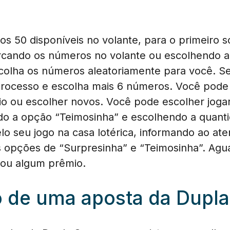
s 50 disponíveis no volante, para o primeiro s
rcando os números no volante ou escolhendo a
colha os números aleatoriamente para você. Se 
 processo e escolha mais 6 números. Você pod
io ou escolher novos. Você pode escolher jog
 a opção “Teimosinha” e escolhendo a quant
elo seu jogo na casa lotérica, informando ao at
s opções de “Surpresinha” e “Teimosinha”. Agua
hou algum prêmio.
o de uma aposta da Dupla