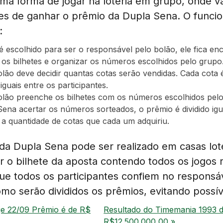
ma forma de jogar na loteria em grupo, onde v
es de ganhar o prêmio da Dupla Sena. O funci
:
é escolhido para ser o responsável pelo bolão, ele fica en
os bilhetes e organizar os números escolhidos pelo grupo
olão deve decidir quantas cotas serão vendidas. Cada cot
iguais entre os participantes.
olão preenche os bilhetes com os números escolhidos pelo
ena acertar os números sorteados, o prêmio é dividido igu
a quantidade de cotas que cada um adquiriu.
 da Dupla Sena pode ser realizado em casas lot
 o bilhete da aposta contendo todos os jogos r
ue todos os participantes confiem no responsá
mo serão divididos os prêmios, evitando possív
je 22/09 Prêmio é de R$
Resultado do Timemania 1993 d
R$12.500.000,00 »