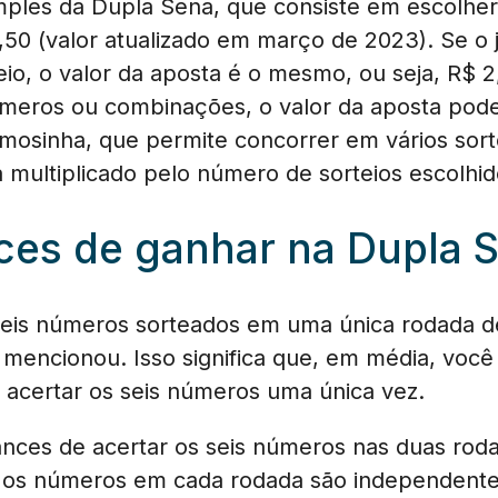
ples da Dupla Sena, que consiste em escolhe
2,50 (valor atualizado em março de 2023). Se o
eio, o valor da aposta é o mesmo, ou seja, R$ 2
meros ou combinações, o valor da aposta pode 
eimosinha, que permite concorrer em vários so
á multiplicado pelo número de sorteios escolhid
ces de ganhar na Dupla 
eis números sorteados em uma única rodada de l
encionou. Isso significa que, em média, você 
 acertar os seis números uma única vez.
hances de acertar os seis números nas duas rod
 os números em cada rodada são independentes.