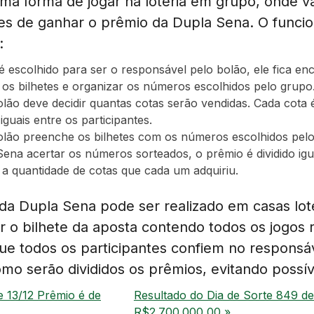
ma forma de jogar na loteria em grupo, onde v
es de ganhar o prêmio da Dupla Sena. O funci
:
é escolhido para ser o responsável pelo bolão, ele fica en
os bilhetes e organizar os números escolhidos pelo grupo
olão deve decidir quantas cotas serão vendidas. Cada cot
iguais entre os participantes.
olão preenche os bilhetes com os números escolhidos pelo
ena acertar os números sorteados, o prêmio é dividido igu
a quantidade de cotas que cada um adquiriu.
 da Dupla Sena pode ser realizado em casas lot
 o bilhete da aposta contendo todos os jogos r
ue todos os participantes confiem no responsá
mo serão divididos os prêmios, evitando possív
e 13/12 Prêmio é de
Resultado do Dia de Sorte 849 de
R$2.700.000,00 »