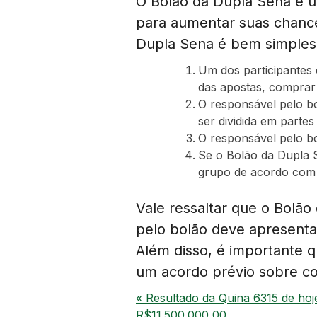
O Bolão da Dupla Sena é u
para aumentar suas chanc
Dupla Sena é bem simples
Um dos participantes 
das apostas, comprar 
O responsável pelo b
ser dividida em partes 
O responsável pelo b
Se o Bolão da Dupla S
grupo de acordo com 
Vale ressaltar que o Bolão
pelo bolão deve apresentar
Além disso, é importante q
um acordo prévio sobre co
« Resultado da Quina 6315 de hoj
R$11.500.000,00