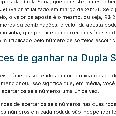
ples da Dupla Sena, que consiste em escolhe
2,50 (valor atualizado em março de 2023). Se o
eio, o valor da aposta é o mesmo, ou seja, R$ 2
meros ou combinações, o valor da aposta pode 
eimosinha, que permite concorrer em vários so
á multiplicado pelo número de sorteios escolhid
ces de ganhar na Dupla 
eis números sorteados em uma única rodada de l
encionou. Isso significa que, em média, você 
 acertar os seis números uma única vez.
hances de acertar os seis números nas duas rod
 os números em cada rodada são independentes.