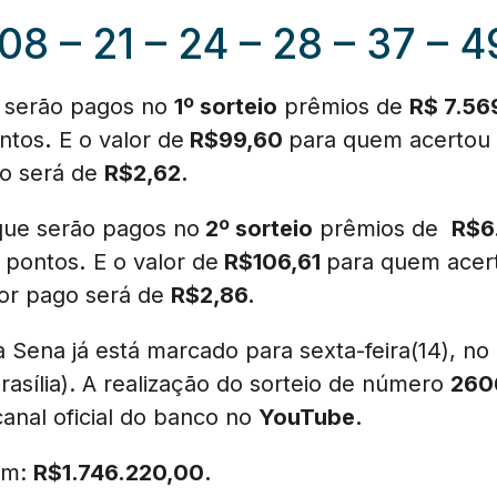
08 – 21 – 24 – 28 – 37 – 4
e serão pagos no
1º sorteio
prêmios de
R$ 7.56
ntos
.
E o valor de
R$99,60
para quem acertou
go será de
R$2,62.
que serão pagos no
2º sorteio
prêmios de
R$6
pontos
.
E o valor de
R$106,61
para quem ace
lor pago será de
R$2,86.
 Sena já está marcado para sexta-feira(14), n
rasília). A realização do sorteio de número
26
canal oficial do banco no
YouTube.
 em:
R$
1.746.220,00
.