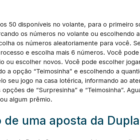
s 50 disponíveis no volante, para o primeiro s
rcando os números no volante ou escolhendo a
colha os números aleatoriamente para você. Se 
 processo e escolha mais 6 números. Você pod
io ou escolher novos. Você pode escolher jog
 a opção “Teimosinha” e escolhendo a quant
elo seu jogo na casa lotérica, informando ao at
s opções de “Surpresinha” e “Teimosinha”. Agua
hou algum prêmio.
o de uma aposta da Dupla