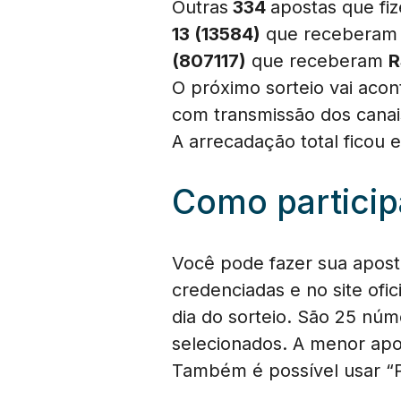
Outras
334
apostas que fi
13 (13584)
que recebera
(807117
)
que receberam
R
O próximo sorteio vai acont
com transmissão dos cana
A arrecadação total ficou
Como participa
Você pode fazer sua aposta
credenciadas e no site ofic
dia do sorteio. São 25 núm
selecionados. A menor apos
Também é possível usar “P