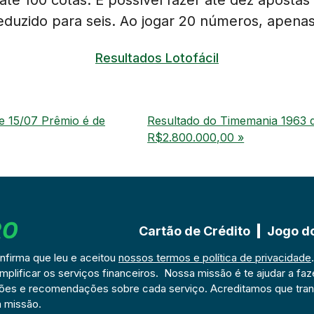
reduzido para seis. Ao jogar 20 números, apena
Resultados Lotofácil
e 15/07 Prêmio é de
Resultado do Timemania 1963 d
R$2.800.000,00 »
Cartão de Crédito
Jogo d
onfirma que leu e aceitou
nossos termos e política de privacidade
mplificar os serviços financeiros. Nossa missão é te ajudar a faz
ções e recomendações sobre cada serviço. Acreditamos que tran
 missão.