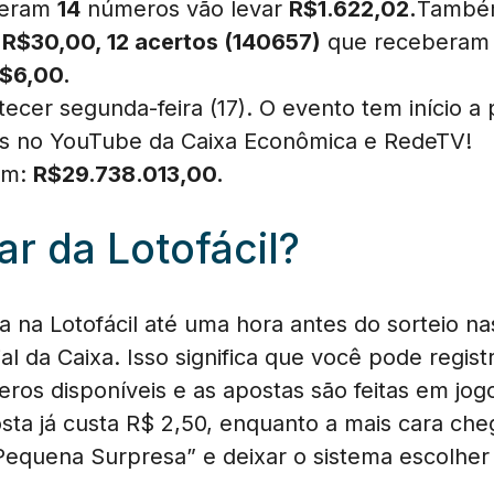
zeram
14
números vão levar
R$1.622,02.
Também
m
R$30,00, 12 acertos (140657)
que recebera
$6,00.
ecer segunda-feira (17). O evento tem início a pa
is no YouTube da Caixa Econômica e RedeTV!
 em:
R$
29.738.013,00
.
r da Lotofácil?
 na Lotofácil até uma hora antes do sorteio nas
ial da Caixa. Isso significa que você pode regist
eros disponíveis e as apostas são feitas em j
ta já custa R$ 2,50, enquanto a mais cara cheg
equena Surpresa” e deixar o sistema escolher