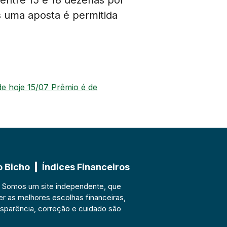
s uma aposta é permitida
e hoje 15/07 Prêmio é de
o Bicho
Índices Financeiros
. Somos um site independente, que
er as melhores escolhas financeiras,
sparência, correção e cuidado são