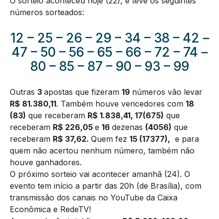
O sorteio aconteceu hoje (22), e teve os seguintes
números sorteados:
12 – 25 – 26 – 29 – 34 – 38 – 42 –
47 – 50 – 56 – 65 – 66 – 72 – 74 –
80 – 85 – 87 – 90 – 93 – 99
Outras
3
apostas que fizeram
19
números vão levar
R$ 81.380,11
. Também houve vencedores com
18
(83)
que receberam
R$ 1.838,41, 17(675)
que
receberam
R$ 226,05
e
16
dezenas
(4056)
que
receberam
R$ 37,62.
Quem fez
15 (17377),
e para
quem não acertou nenhum número, também não
houve ganhadores.
O próximo sorteio vai acontecer amanhã (24). O
evento tem início a partir das 20h (de Brasília), com
transmissão dos canais no YouTube da Caixa
Econômica e RedeTV!