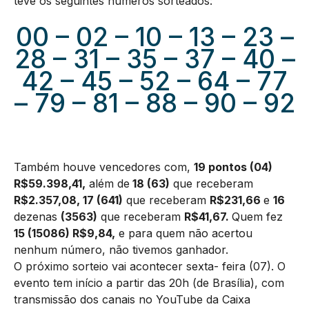
teve os seguintes números sorteados:
00 – 02 – 10 – 13 – 23 –
28 – 31 – 35 – 37 – 40 –
42 – 45 – 52 – 64 – 77
– 79 – 81 – 88 – 90 – 92
Também houve vencedores com,
19 pontos (04)
R$59.398,41,
além de
18 (63)
que receberam
R$2.357,08, 17 (641)
que receberam
R$231,66
e
16
dezenas
(3563)
que receberam
R$41,67.
Quem fez
15 (15086) R$9,84,
e para quem não acertou
nenhum número, não tivemos ganhador.
O próximo sorteio vai acontecer sexta- feira (07). O
evento tem início a partir das 20h (de Brasília), com
transmissão dos canais no YouTube da Caixa