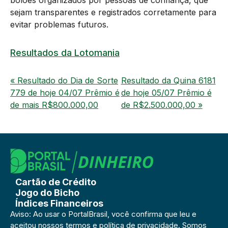
bolões organizados por pessoas de confiança, que
sejam transparentes e registrados corretamente para
evitar problemas futuros.
Resultados da Lotomania
« Resultado do Dia de Sorte
Resultado da Quina 6181
779 de hoje 04/07 Prêmio é
de hoje 05/07 Prêmio é
de mais R$800.000,00
de R$2.500.000,00 »
Cartão de Crédito
Jogo do Bicho
Índices Financeiros
Aviso: Ao usar o PortalBrasil, você confirma que leu e
aceitou
nossos termos e política de privacidade
. Somos