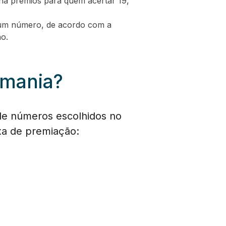
há prêmios para quem acertar 19,
enhum número, de acordo com a
o.
omania?
de números escolhidos no
ixa de premiação: