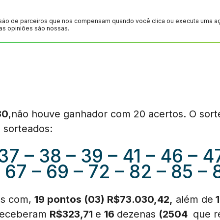
são de parceiros que nos compensam quando você clica ou executa uma ação
as opiniões são nossas.
30
,não houve ganhador com 20 acertos. O sorte
 sorteados:
37 – 38 – 39 – 41 – 46 – 4
 67 – 69 – 72 – 82 – 85 – 
es com,
19 pontos (03) R$73.030,42,
além de
1
receberam
R$323,71
e
16
dezenas
(2504
que 