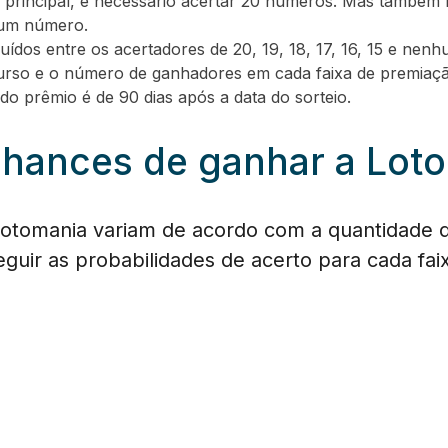
 principal, é necessário acertar 20 números. Mas também 
hum número.
buídos entre os acertadores de 20, 19, 18, 17, 16, 15 e n
rso e o número de ganhadores em cada faixa de premiaçã
do prêmio é de 90 dias após a data do sorteio.
chances de ganhar a Lot
Lotomania variam de acordo com a quantidade 
seguir as probabilidades de acerto para cada fa