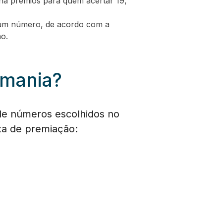
há prêmios para quem acertar 19,
enhum número, de acordo com a
o.
omania?
de números escolhidos no
ixa de premiação: