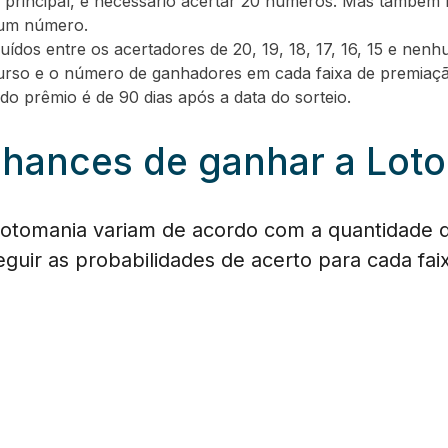
 principal, é necessário acertar 20 números. Mas também 
hum número.
buídos entre os acertadores de 20, 19, 18, 17, 16, 15 e n
rso e o número de ganhadores em cada faixa de premiaçã
do prêmio é de 90 dias após a data do sorteio.
chances de ganhar a Lot
Lotomania variam de acordo com a quantidade 
seguir as probabilidades de acerto para cada fa