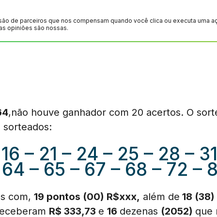
são de parceiros que nos compensam quando você clica ou executa uma ação
as opiniões são nossas.
64
,não houve ganhador com 20 acertos. O sorte
 sorteados:
16 – 21 – 24 – 25 – 28 – 3
 64 – 65 – 67 – 68 – 72 – 
es com,
19 pontos (00) R$xxx,
além de
18 (38)
receberam
R$ 333,73
e
16
dezenas
(2052)
que