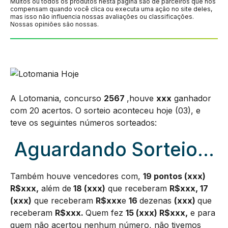
Muitos ou todos os produtos nesta página são de parceiros que nos
compensam quando você clica ou executa uma ação no site deles,
mas isso não influencia nossas avaliações ou classificações.
Nossas opiniões são nossas.
A Lotomania, concurso
2567
,houve
xxx
ganhador
com 20 acertos. O sorteio aconteceu hoje (03), e
teve os seguintes números sorteados:
Aguardando Sorteio…
Também houve vencedores com,
19 pontos (xxx)
R$xxx,
além de
18 (xxx)
que receberam
R$xxx, 17
(xxx)
que receberam
R$xxx
e
16
dezenas
(xxx)
que
receberam
R$xxx.
Quem fez
15 (xxx) R$xxx,
e para
quem não acertou nenhum número, não tivemos