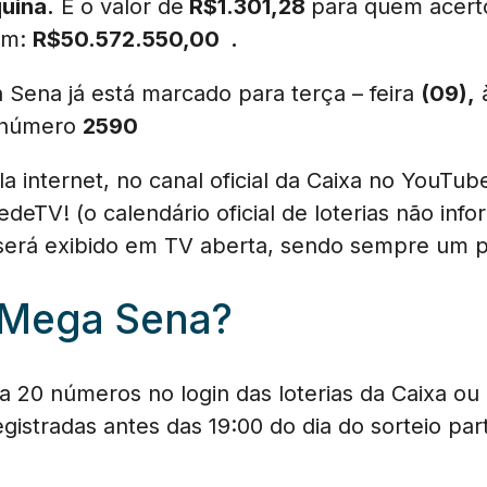
uina.
E o valor de
R$1.301,28
para quem acer
 em:
R$
50.572.550,00
.
 Sena já está marcado para terça – feira
(09),
à
e número
2590
la internet, no canal oficial da Caixa no YouTub
edeTV! (o calendário oficial de loterias não in
 será exibido em TV aberta, sendo sempre um po
 Mega Sena?
 20 números no login das loterias da Caixa ou n
gistradas antes das 19:00 do dia do sorteio par