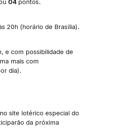
tou
04
pontos.
s 20h (horário de Brasília).
e, e com possibilidade de
forma mais com
r dia).
o site lotérico especial do
ticiparão da próxima