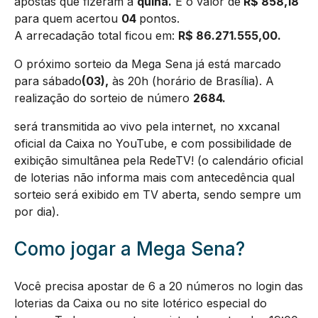
apostas que fizeram a
quina.
E o valor de
R$ 858,18
para quem acertou
04
pontos.
A arrecadação total ficou em:
R$
86.271.555,00
.
O próximo sorteio da Mega Sena já está marcado
para sábado
(03),
às 20h (horário de Brasília). A
realização do sorteio de número
2684.
será transmitida ao vivo pela internet, no xxcanal
oficial da Caixa no YouTube, e com possibilidade de
exibição simultânea pela RedeTV! (o calendário oficial
de loterias não informa mais com antecedência qual
sorteio será exibido em TV aberta, sendo sempre um
por dia).
Como jogar a Mega Sena?
Você precisa apostar de 6 a 20 números no login das
loterias da Caixa ou no site lotérico especial do