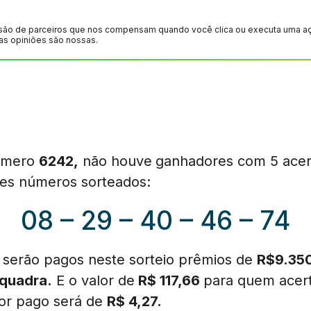
são de parceiros que nos compensam quando você clica ou executa uma ação
as opiniões são nossas.
número
6242
,
não houve
ganhadores com 5 acer
ntes números sorteados:
08 – 29 – 40 – 46 – 74
e serão pagos neste sorteio prêmios de
R$9.35
quadra.
E o valor de
R$ 117,66
para quem acer
lor pago será de
R$ 4,27.