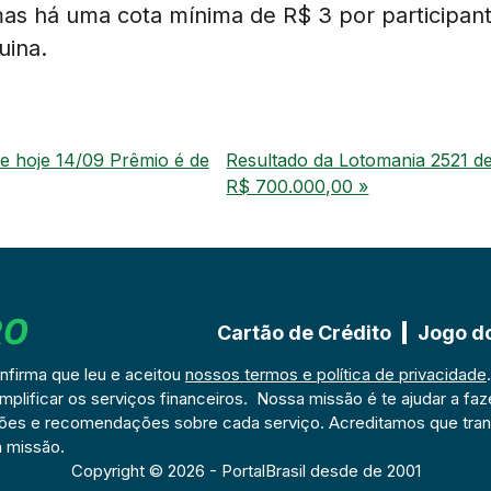
mas há uma cota mínima de R$ 3 por participant
uina.
e hoje 14/09 Prêmio é de
Resultado da Lotomania 2521 de
R$ 700.000,00 »
Cartão de Crédito
Jogo d
onfirma que leu e aceitou
nossos termos e política de privacidade
mplificar os serviços financeiros. Nossa missão é te ajudar a faz
ções e recomendações sobre cada serviço. Acreditamos que tran
 missão.
Copyright © 2026 - PortalBrasil desde de 2001