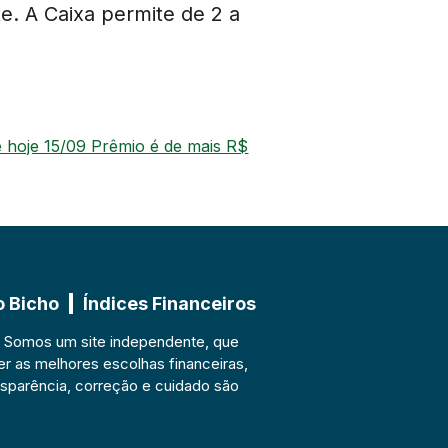
e. A Caixa permite de 2 a
 hoje 15/09 Prêmio é de mais R$
o Bicho
Índices Financeiros
. Somos um site independente, que
er as melhores escolhas financeiras,
sparência, correção e cuidado são