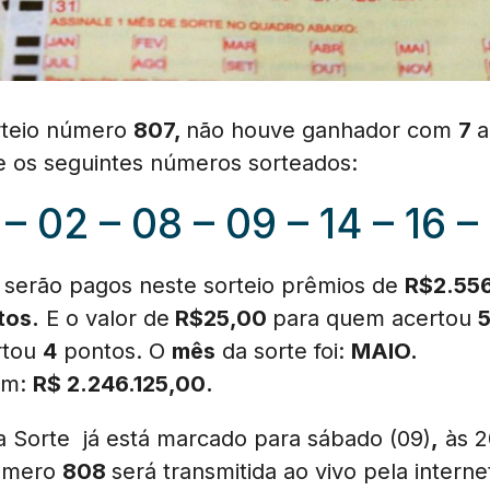
orteio número
807,
não houve ganhador com
7
a
ve os seguintes números sorteados:
 – 02 – 08 – 09 – 14 – 16 –
e serão pagos neste sorteio prêmios de
R$2.55
tos.
E o valor de
R$25,00
para quem acertou
rtou
4
pontos. O
mês
da sorte foi:
MAIO.
 em:
R$
2.246.125,00
.
da Sorte já está marcado para sábado (09)
,
às 20
número
808
será transmitida ao vivo pela internet