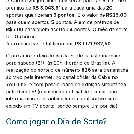
A Caixa divulgou ainda que serão pagos neste sorteio
prêmios de
R$ 3.043,61
para cada uma das
20
apostas que fizeram
6 pontos.
E o valor de
R$25,00
para quem acertou
5
pontos. Além de prêmios de
R$5,00
para quem acertou
4
pontos. O
mês
da sorte
foi:
Outubro.
A arrecadação total ficou em:
R$
1.171.932,50
.
O próximo sorteio do dia da Sorte já está marcado
para sábado (21)
,
às 20h (horário de Brasília). A
realização do sorteio de número
826
será transmitida
ao vivo pela internet, no canal oficial da Caixa no
YouTube, e com possibilidade de exibição simultânea
pela RedeTV! (o calendário oficial de loterias não
informa mais com antecedência qual sorteio será
exibido em TV aberta, sendo sempre um por dia).
Como jogar o Dia de Sorte?