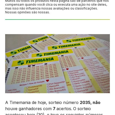
Muitos ou todos os produtos nesta página são de parceiros que nos
compensam quando você clica ou executa uma ação no site deles,
mas isso não influencia nossas avaliações ou classificações.
Nossas opiniões são nossas.
A Timemania de hoje, sorteio número
2035, não
houve ganhadores com
7
acertos.
O sorteio
aconteceu hoje (30), e teve os seguintes números