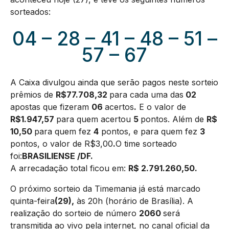
sorteados:
04 – 28 – 41 – 48 – 51 –
57 – 67
A Caixa divulgou ainda que serão pagos neste sorteio
prêmios de
R$77.708,32
para cada uma das
02
apostas que fizeram
06
acertos
.
E o valor de
R$1.947,57
para quem acertou
5
pontos. Além de
R$
10,50
para quem fez
4
pontos, e para quem fez
3
pontos, o valor de R$3,00
.
O time sorteado
foi:
BRASILIENSE /DF
.
A arrecadação total ficou em:
R$
2.791.260,50
.
O próximo sorteio da Timemania já está marcado
quinta-feira
(29),
às 20h (horário de Brasília). A
realização do sorteio de número
2060
será
transmitida ao vivo pela internet, no canal oficial da