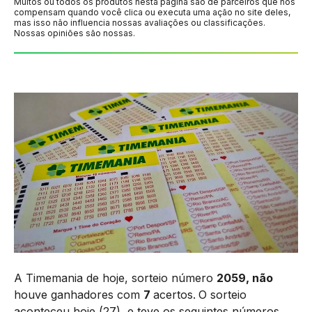
Muitos ou todos os produtos nesta página são de parceiros que nos
compensam quando você clica ou executa uma ação no site deles,
mas isso não influencia nossas avaliações ou classificações.
Nossas opiniões são nossas.
A Timemania de hoje, sorteio número
2059, não
houve ganhadores com
7
acertos.
O sorteio
aconteceu hoje (27), e teve os seguintes números