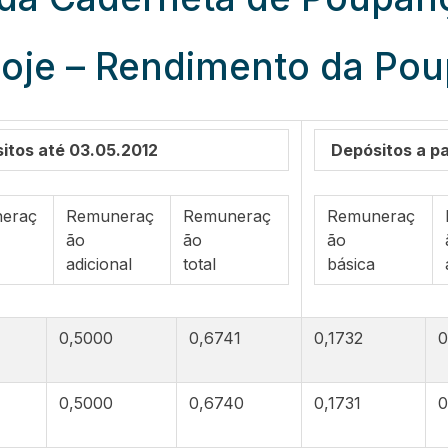
je – Rendimento da Pou
itos até 03.05.2012
Depósitos a par
eraç
Remuneraç
Remuneraç
Remuneraç
ão
ão
ão
adicional
total
básica
0,5000
0,6741
0,1732
0
0,5000
0,6740
0,1731
0