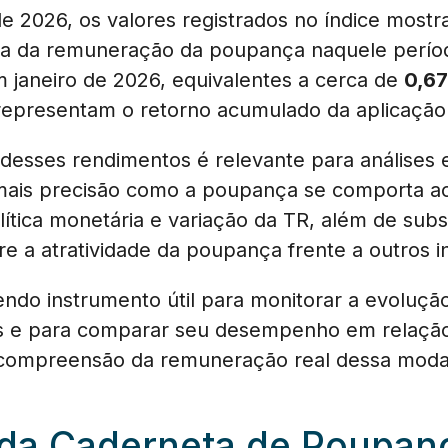
de 2026, os valores registrados no índice mos
mica da remuneração da poupança naquele perío
 janeiro de 2026, equivalentes a cerca de
0,6
representam o retorno acumulado da aplicação 
esses rendimentos é relevante para análises
mais precisão como a poupança se comporta a
lítica monetária e variação da TR, além de subs
re a atratividade da poupança frente a outros i
ndo instrumento útil para monitorar a evolução
s e para comparar seu desempenho em relação 
 compreensão da remuneração real dessa moda
da Caderneta de Poupanç