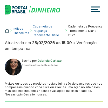
Skip
to
content
Caderneta de
Caderneta de Poupança
Índices
Portalbrasil
Poupança –
– Rendimento Diário
Financeiros
Rendimento Diário
2022
Atualizado em
25/02/2026 às 15:09
• Verificação
em tempo real
Escrito por
Gabriela Cartaxo
Coordenadora de Resultados
Muitos ou todos os produtos nesta página são de parceiros que nos
compensam quando você clica ou executa uma ação no site deles,
mas isso não influencia nossas avaliações ou classificações.
Nossas opiniões são nossas.