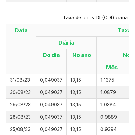
Taxa de juros DI (CDI) diária –
Data
Taxa 
Diária
Do dia
No ano
No
Mês
31/08/23
0,049037
13,15
1,1375
8
30/08/23
0,049037
13,15
1,0879
8
29/08/23
0,049037
13,15
1,0384
8
28/08/23
0,049037
13,15
0,9889
8
25/08/23
0,049037
13,15
0,9394
8