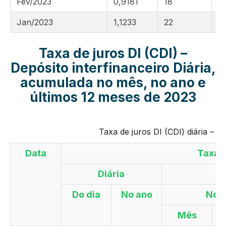
Fev/2023
0,9181
18
13
Jan/2023
1,1233
22
13
Taxa de juros DI (CDI) –
Depósito interfinanceiro
Diária,
acumulada no mês, no ano e
últimos 12 meses
de 2023
Taxa de juros DI (CDI) diária –
Data
Taxa 
Diária
Do dia
No ano
No
Mês