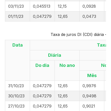
03/11/23
0,045513
12,15
0,0928
1
01/11/23
0,047279
12,65
0,0473
1
Taxa de juros DI (CDI) diária –
Data
Taxa 
Diária
Do dia
No ano
No
Mês
31/10/23
0,047279
12,65
0,9976
1
30/10/23
0,047279
12,65
0,9498
1
27/10/23
0,047279
12,65
0,9021
1