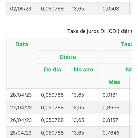
02/05/23
0,050788
13,65
0,0508
4
Taxa de juros DI (CDI) diária 
Data
Taxa 
Diária
Do dia
No ano
No
Mês
28/04/23
0,050788
13,65
0,9181
4
27/04/23
0,050788
13,65
0,8669
4
26/04/23
0,050788
13,65
0,8157
4
25/04/23
0,050788
13,65
0,7645
4