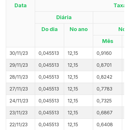
Data
Taxa 
Diária
Do dia
No ano
No
Mês
30/11/23
0,045513
12,15
0,9160
1
29/11/23
0,045513
12,15
0,8701
1
28/11/23
0,045513
12,15
0,8242
1
27/11/23
0,045513
12,15
0,7783
1
24/11/23
0,045513
12,15
0,7325
1
23/11/23
0,045513
12,15
0,6867
1
22/11/23
0,045513
12,15
0,6408
1