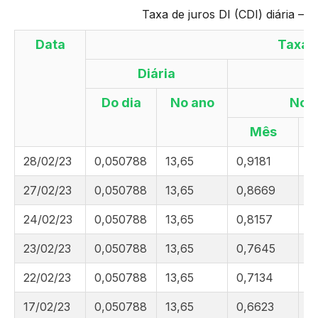
Taxa de juros DI (CDI) diária – 
Data
Taxa 
Diária
Do dia
No ano
No
Mês
28/02/23
0,050788
13,65
0,9181
2
27/02/23
0,050788
13,65
0,8669
2
24/02/23
0,050788
13,65
0,8157
1
23/02/23
0,050788
13,65
0,7645
1
22/02/23
0,050788
13,65
0,7134
1
17/02/23
0,050788
13,65
0,6623
1