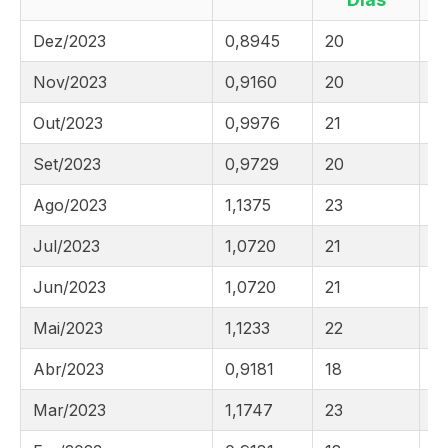
Dez/2023
0,8945
20
11
Nov/2023
0,9160
20
12
Out/2023
0,9976
21
12
Set/2023
0,9729
20
1
Ago/2023
1,1375
23
13
Jul/2023
1,0720
21
13
Jun/2023
1,0720
21
13
Mai/2023
1,1233
22
13
Abr/2023
0,9181
18
13
Mar/2023
1,1747
23
13