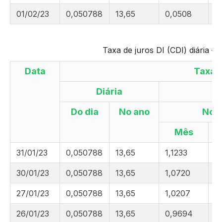
01/02/23
0,050788
13,65
0,0508
1
Taxa de juros DI (CDI) diária –
Data
Taxa 
Diária
Do dia
No ano
No
Mês
31/01/23
0,050788
13,65
1,1233
1,
30/01/23
0,050788
13,65
1,0720
1
27/01/23
0,050788
13,65
1,0207
1
26/01/23
0,050788
13,65
0,9694
0