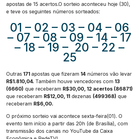
apostas de 15 acertos.O sorteio aconteceu hoje (30),
e teve os seguintes números sorteados:
01 – 02 – 03 – 04 – 06
– 07 – 08 – 09 – 14 – 17
– 18 – 19 – 20 – 22 –
25
Outras
171
apostas que fizeram
14
números vão levar
R$1.810,04.
Também houve vencedores com
13
(6660)
que receberam
R$30,00, 12 acertos (86871)
que receberam
R$12,00,
11
dezenas
(499368
)
que
receberam
R$6,00.
O próximo sorteio vai acontece sexta-feira(01). O
evento tem início a partir das 20h (de Brasília), com
transmissão dos canais no YouTube da Caixa
Econômica e RedeTV!